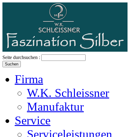
Seite durchsuchen :
Firma
W.K. Schleissner
Manufaktur
Service
Serviceleistungen