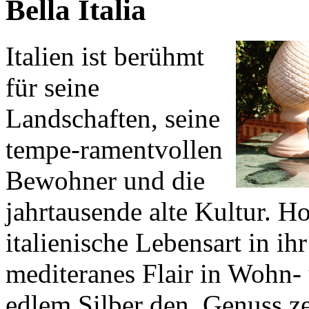
Bella Italia
Italien
ist
berühmt
für
seine
Landschaften
, seine
tempe-ramentvollen
Bewohner
und die
jahrtausende
alte
Kultur
.
Ho
i
talienische
Lebensart
in
ihr
mediteranes Flair in
Wohn
-
edlem
Silber
den
Genuss
z