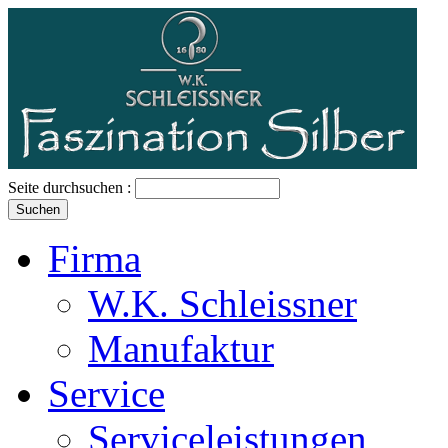
Seite durchsuchen :
Firma
W.K. Schleissner
Manufaktur
Service
Serviceleistungen