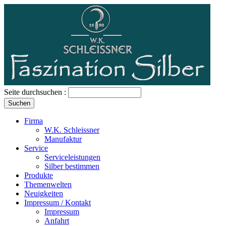
Seite durchsuchen :
Firma
W.K. Schleissner
Manufaktur
Service
Serviceleistungen
Silber bestimmen
Produkte
Themenwelten
Neuigkeiten
Impressum / Kontakt
Impressum
Anfahrt